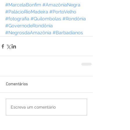
#MarcelaBonfim
#AmazôniaNegra
#PalácioRioMadeira
#PortoVelho
#fotografia
#Quilombolas
#Rondônia
#GovernodeRondônia
#NegrosdaAmazônia
#Barbadianos
Comentários
Escreva um comentário