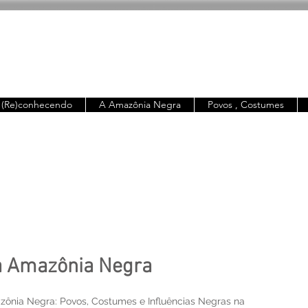
(Re)conhecendo
A Amazônia Negra
Povos , Costumes
 a Amazônia Negra
ônia Negra: Povos, Costumes e Influências Negras na 