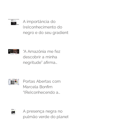
A importância do
(re)conhecimento do
negro e do seu gradiente
de Cor
“A Amazônia me fez
descobrir a minha
negritude” afirma
fotógrafa Marcela Bonfim
Portas Abertas com
Marcela Bonfim
“(Re)conhecendo a
Amazônia Negra”
A presença negra no
pulmão verde do planeta