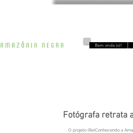
Bem vinda (o)!
Fotógrafa retrata
O projeto (Re)Conhecendo a Amaz