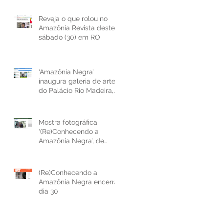
Reveja o que rolou no
Amazônia Revista deste
sábado (30) em RO
‘Amazônia Negra’
inaugura galeria de artes
do Palácio Rio Madeira,
em Porto Velho
Mostra fotográfica
‘(Re)Conhecendo a
Amazônia Negra’, de
Marcela Bonfim, reabre
no Palácio Rio Madei
(Re)Conhecendo a
Amazônia Negra encerra
dia 30