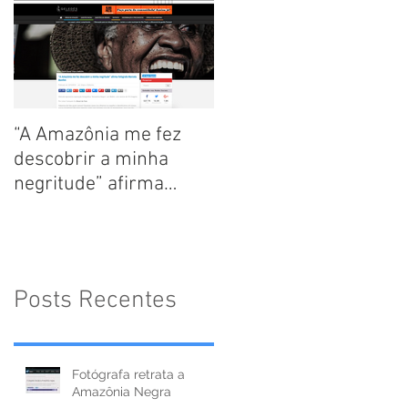
“A Amazônia me fez
descobrir a minha
negritude” afirma
fotógrafa Marcela
Bonfim
Posts Recentes
Fotógrafa retrata a
Amazônia Negra