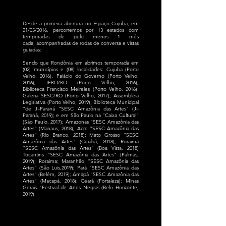
Desde a primeira abertura no Espaço Cujuba, em
21/05/2016, percorremos por 13 estados com
temporadas de pelo menos 1 mês
cada, acompanhadas de rodas de conversa e vistas
guiadas:
Sendo que Rondônia em abrimos temporada em
(02) municípios e (08) localidades: Cujuba (Porto
Velho, 2016), Palácio do Governo (Porto Velho,
2016); IFRO/RO (Porto Velho, 2016);
Biblioteca Francisco Meireles (Porto Velho, 2016);
Galeria SESC/RO (Porto Velho, 2017); Assembléia
Legislativa (Porto Velho, 2019); Biblioteca Municipal
"de Ji-Paraná "SESC Amazônia das Artes" (Ji-
Paraná, 2019); e em São Paulo na "Caixa Cultural"
(São Paulo, 2017); Amazonas "SESC Amazônia das
Artes" (Manaus, 2018); Acre "SESC Amazônia das
Artes" (Rio Branco, 2018); Mato Grosso "SESC
Amazônia das Artes" (Cuiabá, 2018); Roraima
"SESC Amazônia das Artes" (Boa Vista, 2018)
Tocantins "SESC Amazônia das Artes" (Palmas,
2019); Roraima; Maranhão "SESC Amazônia das
Artes" (São Luis,2019); Pará "SESC Amazônia das
Artes" (Belém, 2019); Amapá "SESC Amazônia das
Artes" (Macapá, 2018); Ceará (Fortaleza); Minas
Gerais "Festival de Artes Negras (Belo Horizonte,
2019)