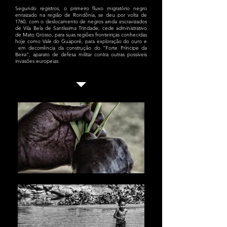
Segundo registros, o primeiro fluxo migratório negro
enraizado na região de Rondônia, se deu por volta de
1760, com o deslocamento de negros ainda escravizados
de Vila Bela de Santíssima Trindade, cede administrativo
de Mato Grosso, para suas regiões fronteiriças conhecidas
hoje como Vale do Guaporé, para exploração do ouro e
em decorrência da construção do “Forte Príncipe da
Beira", aparato de defesa militar contra outras possíveis
invasões europeias.