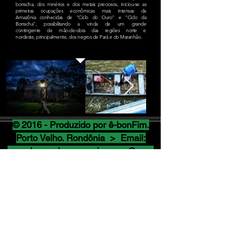
borracha, dos minérios e dos metais preciosos, iniciou-se as
primeiras ocupações econômicas mais intensas da
Amazônia conhecidas de “Ciclo do Ouro” e “Ciclo da
Borracha”, possibilitando a vinda de um grande
contingente de mão-de-obra das regiões norte e
nordeste, principalmente, dos negros de Pará e do Maranhão.
© 2016 - Produzido por ê-bonFim.
Porto Velho. Rondônia > Email:
reconhecendoamazonianegra@gma
il.com