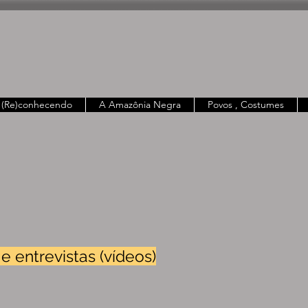
(Re)conhecendo
A Amazônia Negra
Povos , Costumes
 entrevistas (vídeos)