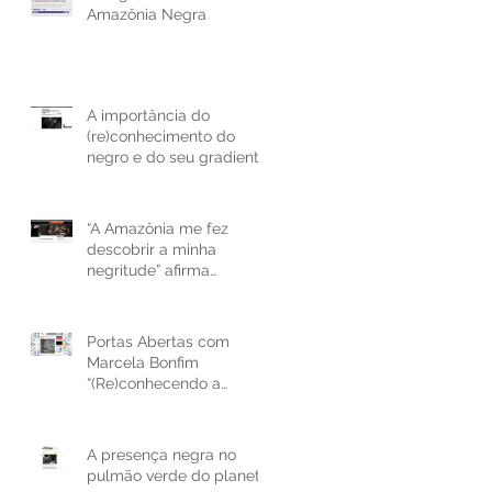
Amazônia Negra
o
A importância do
(re)conhecimento do
negro e do seu gradiente
de Cor
“A Amazônia me fez
descobrir a minha
negritude” afirma
fotógrafa Marcela Bonfim
Portas Abertas com
Marcela Bonfim
“(Re)conhecendo a
Amazônia Negra”
A presença negra no
pulmão verde do planeta