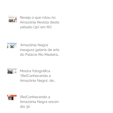
Reveja o que rolou no
Amazônia Revista deste
sábado (30) em RO
‘Amazônia Negra’
inaugura galeria de artes
do Palácio Rio Madeira,
em Porto Velho
Mostra fotográfica
‘(Re)Conhecendo a
Amazônia Negra’, de
Marcela Bonfim, reabre
no Palácio Rio Madei
(Re)Conhecendo a
Amazônia Negra encerra
dia 30