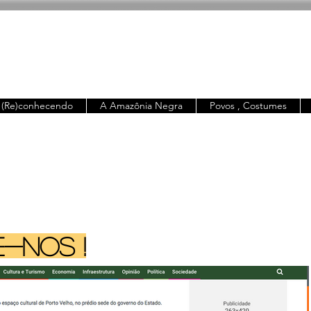
(Re)conhecendo
A Amazônia Negra
Povos , Costumes
-NOS !