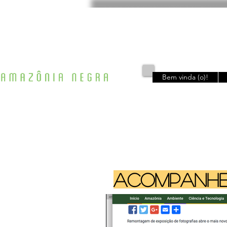
Bem vinda (o)!
ACOMPANHE